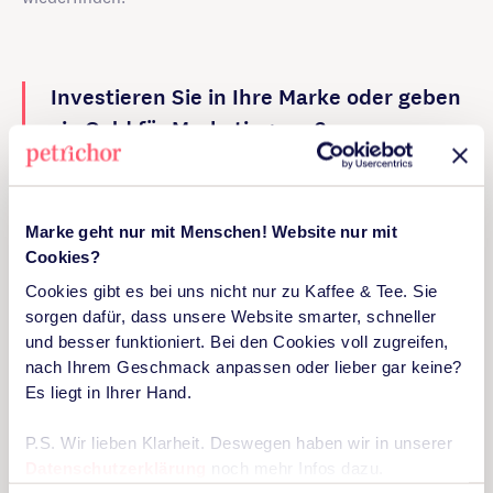
Investieren Sie in Ihre Marke oder geben
sie Geld für Marketing aus?
Diese Frage sollten sie sich stellen. Wir bei petrichor
Marke geht nur mit Menschen! Website nur mit
machen kein Marketing und keine Werbung, wir machen
Cookies?
Marken und eine starke Employer Brand. Genau das
Cookies gibt es bei uns nicht nur zu Kaffee & Tee. Sie
sollten Unternehmen auch machen, bevor sie in die ING-
sorgen dafür, dass unsere Website smarter, schneller
Form und ins Tun kommen. So wird die Marke ein Erfolg
und besser funktioniert. Bei den Cookies voll zugreifen,
und kein kostenintensives Problem.
nach Ihrem Geschmack anpassen oder lieber gar keine?
Es liegt in Ihrer Hand.
Zuletzt aktualisiert: 20. Juni 2022
P.S. Wir lieben Klarheit. Deswegen haben wir in unserer
Autor
Datenschutzerklärung
noch mehr Infos dazu.