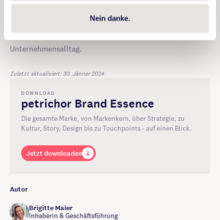
weil das nur eine kurze Übersicht über das Thema Story
ist, gibt es bei uns noch eine kleine Bibliothek an
Nein danke.
Blogbeiträgen zu Themen rund um Marke, Markttrends,
aber auch zu Tools und Themen aus dem
Unternehmensalltag.
Zuletzt aktualisiert: 30. Jänner 2024
DOWNLOAD
petrichor Brand Essence
Die gesamte Marke, von Markenkern, über Strategie, zu
Kultur, Story, Design bis zu Touchpoints - auf einen Blick.
Jetzt downloaden
Autor
Brigitte Maier
Inhaberin & Geschäftsführung