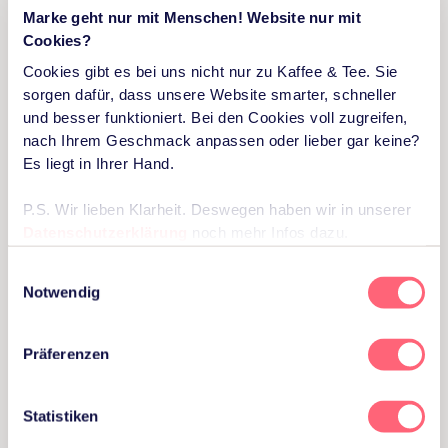
Marke geht nur mit Menschen! Website nur mit
systematisch denkt. Besonders spannend: sein Modell zur
Cookies?
Integration von Technologiezyklen in
Innovationsprozesse.
Cookies gibt es bei uns nicht nur zu Kaffee & Tee. Sie
sorgen dafür, dass unsere Website smarter, schneller
Takeaway:
Zukunft ist kein Ziel – sie ist ein Prozess, den
und besser funktioniert. Bei den Cookies voll zugreifen,
man gestalten kann.
nach Ihrem Geschmack anpassen oder lieber gar keine?
Es liegt in Ihrer Hand.
Die 5 wicht­igsten Takeaways
P.S. Wir lieben Klarheit. Deswegen haben wir in unserer
aus diesen Tagen
Datenschutzerklärung
noch mehr Infos dazu.
Einwilligungsauswahl
Technologie & Mensch sind die beiden Pole der
Notwendig
Zukunft.
Dazwischen braucht es
Übersetzer
, die beide
Welten verbinden.
Dezentrale Strukturen und digitale Ethik
gewinnen
Präferenzen
massiv an Bedeutung.
Foresight wird zur Führungsaufgabe.
Wer morgen
Statistiken
gestalten will, muss heute denken.