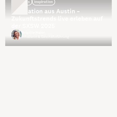
Thoughts
Inspiration
Inspiration aus Austin –
Zukunftstrends live erleben auf
der SXSW 2025
Brigitte Maier
Inhaberin & Geschäftsführung