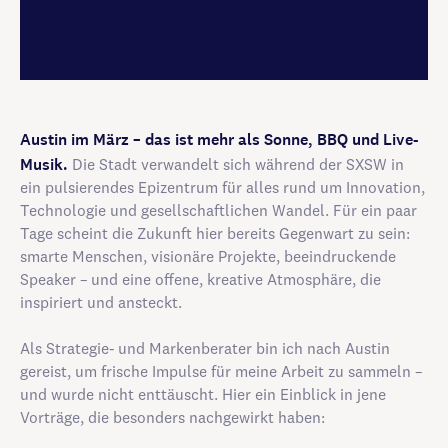
Austin im März – das ist mehr als Sonne, BBQ und Live-
Musik.
Die Stadt verwandelt sich während der SXSW in
ein pulsierendes Epizentrum für alles rund um Innovation,
Technologie und gesellschaftlichen Wandel. Für ein paar
Tage scheint die Zukunft hier bereits Gegenwart zu sein:
smarte Menschen, visionäre Projekte, beeindruckende
Speaker – und eine offene, kreative Atmosphäre, die
inspiriert und ansteckt.
Als Strategie- und Markenberater bin ich nach Austin
gereist, um frische Impulse für meine Arbeit zu sammeln –
und wurde nicht enttäuscht. Hier ein Einblick in jene
Vorträge, die besonders nachgewirkt haben: