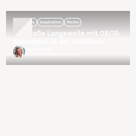
Thoughts
Inspiration
Marke
Die große Langeweile mit 08/15-
Konzepten in der Hotellerie
Brigitte Maier
Inhaberin & Geschäftsführung