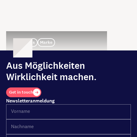
Thoughts
Marke
Markenarbeit in der Krise
Brigitte Maier
Aus Möglichkeiten
Inhaberin & Geschäftsführung
Wirklichkeit machen.
Get in touch
Newsletteranmeldung